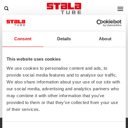
Zum
Inhalt
springen
Home
Veranstaltungen
Consent
Details
About
Nichts gefunden
This website uses cookies
Leider konnten wir nichts Passendes finden. Vielleicht ist eine
We use cookies to personalise content and ads, to
Suche erfolgreicher.
provide social media features and to analyse our traffic.
We also share information about your use of our site with
our social media, advertising and analytics partners who
may combine it with other information that you’ve
provided to them or that they’ve collected from your use
of their services.