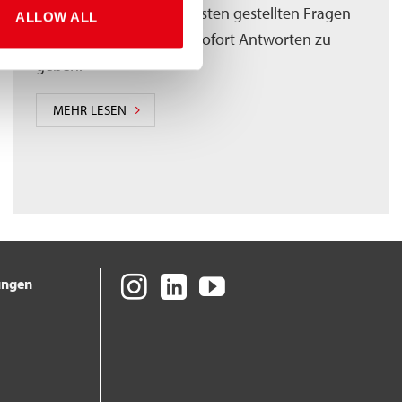
Wir haben die am häufigsten gestellten Fragen
ALLOW ALL
beantwortet, um Ihnen sofort Antworten zu
geben.
MEHR LESEN
ungen