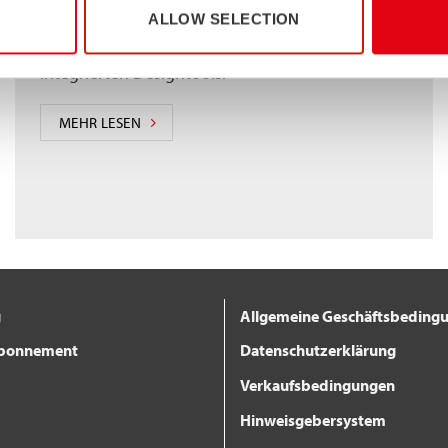
Stalatube-Katalogprofile für 2D- und 3D-
ALLOW SELECTION
Designprogramme zur Verwendung mit
integrierten Designtools.
MEHR LESEN
g
Allgemeine Geschäftsbeding
Abonnement
Datenschutzerklärung
Verkaufsbedingungen
Hinweisgebersystem