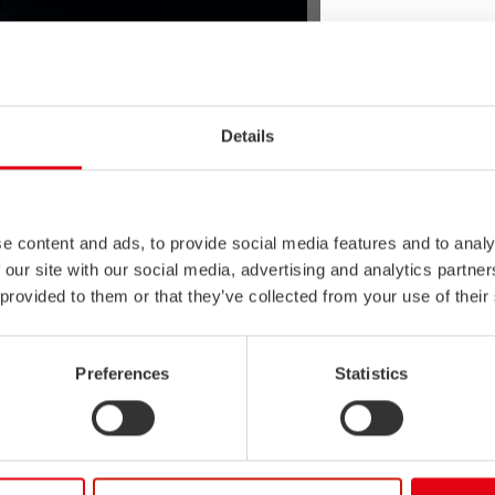
S STALATUBE TOOLKIT FÜR EDELST
Details
e content and ads, to provide social media features and to analy
 our site with our social media, advertising and analytics partn
 provided to them or that they’ve collected from your use of their
Preferences
Statistics
Design-Bibliotheken