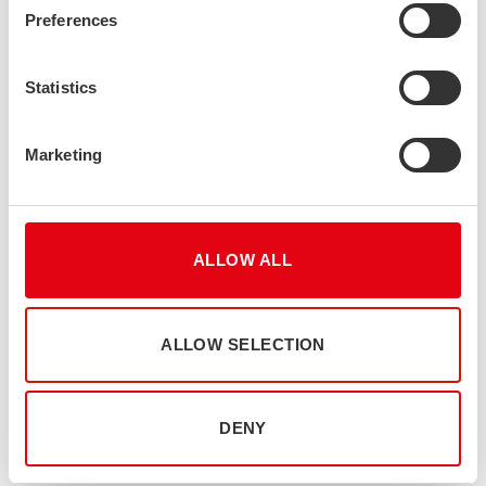
Preferences
Größe der Profile
Max. Höhe 110 mm
Statistics
Max. Breite 400 mm
Länge < 12000 mm
Marketing
Ask us more
ALLOW ALL
GERARD STOLK
Verkaufsdirektor
ALLOW SELECTION
Stahlrohre und Profile
Stalatube BV (Netherlands)
+31 65 348 9790
DENY