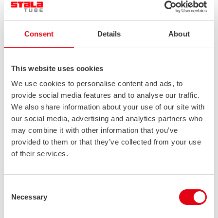
Consent
Details
About
This website uses cookies
We use cookies to personalise content and ads, to
provide social media features and to analyse our traffic.
Technische Spezifikationen
We also share information about your use of our site with
our social media, advertising and analytics partners who
Materialbereich
may combine it with other information that you’ve
provided to them or that they’ve collected from your use
Dicke 0,3 mm – 3 mm
of their services.
Bandbreite 10 mm – 450 mm
Auch für hochfeste Stähle geeignet, einschließlich
Consent
Materialien, die üblicherweise in der
Necessary
Selection
Automobilindustrie verwendet werden